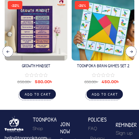
-32%
-31%
GROWTH MINDSET
TOONPOKA BRAIN GAMES SET 2
580.00
৳
450.00
৳
850.00
৳
650.00
৳
ADD TO CART
ADD TO CART
TOONPOKA
POLICIES
JOIN
REMINDER
Shop
FAQ
NOW
Sign up
hello@toonpoka.com
Reviews
Privacy