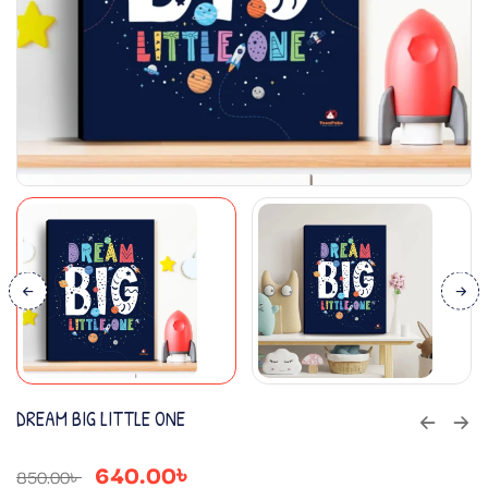
DREAM BIG LITTLE ONE
640.00
৳
850.00
৳